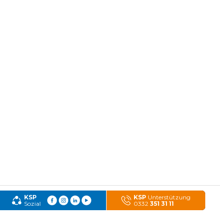
KSP
KSP
Unterstützung
Sozial
0332
351 31 11