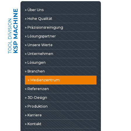
» 3D-Design
» Über Uns
» Produktion
KSP MACHINE
» Hohe Qualität
» Karriere
TOOL DIVISION
» Präzisionsreinigung
» Kontakt
» Lösungspartner
» Unsere Werte
» Unternehmen
» Lösungen
» Branchen
» Medienzentrum
» Referenzen
» 3D-Design
» Produktion
» Nachrichten & Messen
DIEN
» Karriere
» Kataloge & Dokumente
» Kontakt
» Fotogalerie