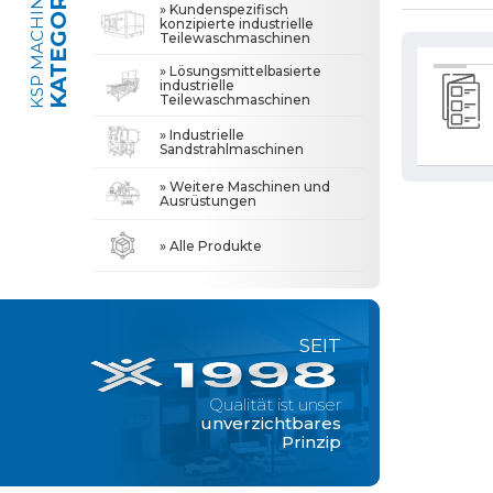
KATEGORIEN
KSP MACHINE
» Kundenspezifisch
konzipierte industrielle
Teilewaschmaschinen
» Industrielle Sandstrahlmaschinen
Qualität ist unser
unverzichtbares
» Lösungsmittelbasierte
Prinzip
industrielle
Teilewaschmaschinen
» Weitere Maschinen und Ausrüstungen
» Industrielle
Sandstrahlmaschinen
» Über Uns
MACHINE
Alle Rechte vorbehalten. Sämtliche auf dieser Website verwendeten Inhalte und
» Weitere Maschinen und
gehören der KSP Machine, und eine unbefugte Nutzung kann rechtliche Schritte
Ausrüstungen
» Hohe Qualität
» Präzisionsreinigung
» Alle Produkte
» Lösungspartner
» Unsere Werte
» Unternehmen
SEIT
» Lösungen
» Branchen
Qualität ist unser
unverzichtbares
» Medienzentrum
Prinzip
» Referenzen