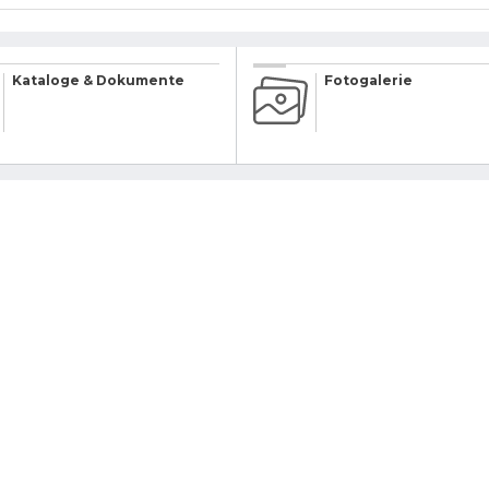
Kataloge & Dokumente
Fotogalerie
 visuellen Elemente
 nach sich ziehen.