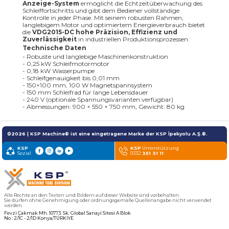
Anzeige-System
ermöglicht die Echtzeitüberwachung des
Schleiffortschritts und gibt dem Bediener vollständige
Kontrolle in jeder Phase. Mit seinem robusten Rahmen,
langlebigem Motor und optimiertem Energieverbrauch bietet
die
VDG2015-DC
hohe Präzision, Effizienz und
Zuverlässigkeit
in industriellen Produktionsprozessen.
Technische Daten
- Robuste und langlebige Maschinenkonstruktion
- 0,25 kW Schleifmotormotor
- 0,18 kW Wasserpumpe
- Schleifgenauigkeit bis 0,01 mm
- 150×100 mm, 100 W Magnetspannsystem
- 150 mm Schleifrad für lange Lebensdauer
- 240 V (optionale Spannungsvarianten verfügbar)
- Abmessungen: 900 × 550 × 750 mm, Gewicht: 80 kg
©2026 | KSP Machine® ist eine eingetragene Marke der KSP İpekyolu A.Ş.®.
KSP
KSP
Unterstützung
Sozial
0332
351 31 11
Alle Rechte an den Texten und Bildern auf dieser Website sind vorbehalten.
Sie dürfen ohne Genehmigung oder ordnungsgemäße Quellenangabe nicht verwendet
werden.
Fevzi Çakmak Mh. 10773. Sk. Global Sanayi Sitesi A Blok
No : 2/1C - 2/1D Konya/TÜRKİYE