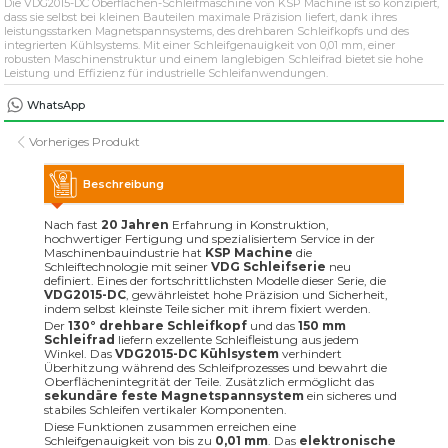
Die VDG2015-DC Oberflächen-Schleifmaschine von KSP Machine ist so konzipiert,
» Lösungsmittelbasierte industrielle
Teilewaschmaschinen
dass sie selbst bei kleinen Bauteilen maximale Präzision liefert, dank ihres
leistungsstarken Magnetspannsystems, des drehbaren Schleifkopfs und des
integrierten Kühlsystems. Mit einer Schleifgenauigkeit von 0,01 mm, einer
robusten Maschinenstruktur und einem langlebigen Schleifrad bietet sie hohe
» Industrielle Sandstrahlmaschinen
Leistung und Effizienz für industrielle Schleifanwendungen.
WhatsApp
» Weitere Maschinen und Ausrüstungen
Vorheriges Produkt
Alle Rechte vorbehalten. Sämtliche auf dieser Website verwendeten Inhalte und
visuellen Elemente
Beschreibung
gehören der KSP Machine, und eine unbefugte Nutzung kann rechtliche Schritte
nach sich ziehen.
Nach fast
20 Jahren
Erfahrung in Konstruktion,
hochwertiger Fertigung und spezialisiertem Service in der
Maschinenbauindustrie hat
KSP Machine
die
Schleiftechnologie mit seiner
VDG Schleifserie
neu
definiert. Eines der fortschrittlichsten Modelle dieser Serie, die
VDG2015-DC
, gewährleistet hohe Präzision und Sicherheit,
indem selbst kleinste Teile sicher mit ihrem fixiert werden.
Der
130° drehbare Schleifkopf
und das
150 mm
Schleifrad
liefern exzellente Schleifleistung aus jedem
Winkel. Das
VDG2015-DC Kühlsystem
verhindert
Überhitzung während des Schleifprozesses und bewahrt die
Oberflächenintegrität der Teile. Zusätzlich ermöglicht das
sekundäre feste Magnetspannsystem
ein sicheres und
stabiles Schleifen vertikaler Komponenten.
Diese Funktionen zusammen erreichen eine
Schleifgenauigkeit von bis zu
0,01 mm
. Das
elektronische