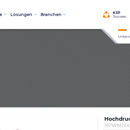
KSP
e
Lösungen
Branchen
Soziales
Unter
chinen
 Teilewaschmaschinen
Hochdruc
aschmaschinen
HPWM1100