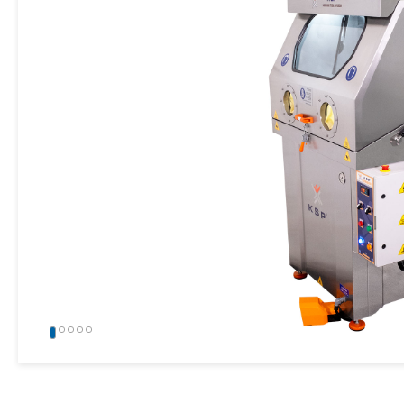
» Industrielle Sandstrahlmaschinen
» Weitere Maschinen und Ausrüstungen
Alle Rechte vorbehalten. Sämtliche auf dieser Website verwendeten Inhalte und
gehören der KSP Machine, und eine unbefugte Nutzung kann rechtliche Schritte