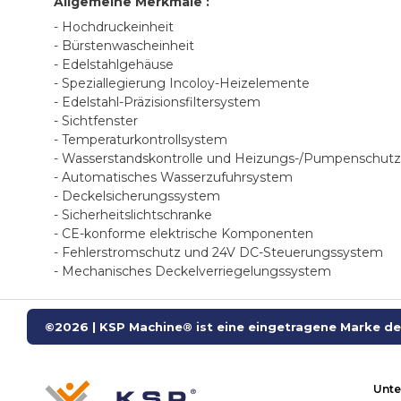
Allgemeine Merkmale :
- Hochdruckeinheit
- Bürstenwascheinheit
- Edelstahlgehäuse
- Speziallegierung Incoloy-Heizelemente
- Edelstahl-Präzisionsfiltersystem
- Sichtfenster
- Temperaturkontrollsystem
- Wasserstandskontrolle und Heizungs-/Pumpenschut
- Automatisches Wasserzufuhrsystem
- Deckelsicherungssystem
- Sicherheitslichtschranke
- CE-konforme elektrische Komponenten
- Fehlerstromschutz und 24V DC-Steuerungssystem
- Mechanisches Deckelverriegelungssystem
©2026 | KSP Machine® ist eine eingetragene Marke der
Unt