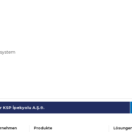
zsystem
 KSP İpekyolu A.Ş.®.
ernehmen
Produkte
Lösunge