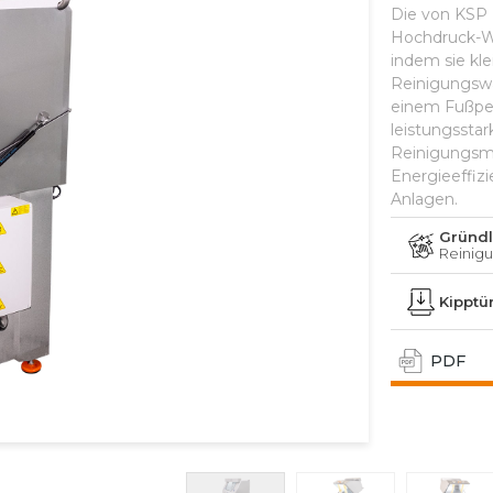
Die von KSP
Hochdruck-Wa
indem sie kl
Reinigungswa
einem Fußped
leistungssta
Reinigungsmit
Energieeffiz
 visuellen Elemente
 nach sich ziehen.
Anlagen.
Gründl
Reinig
Kipptü
PDF