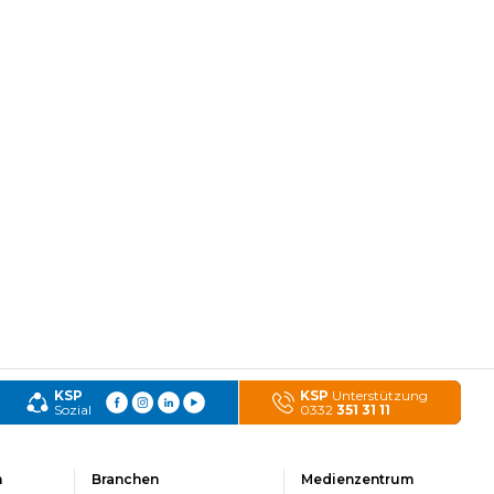
KSP
KSP
Unterstützung
Sozial
0332
351 31 11
n
Branchen
Medienzentrum