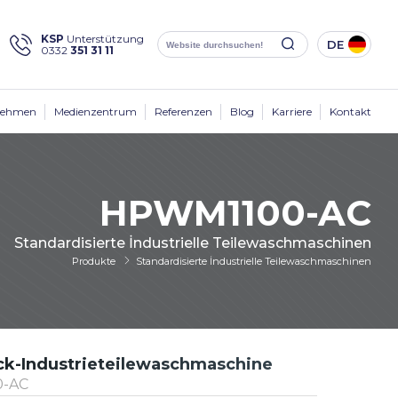
×
KSP
Unterstützung
DE
0332
351 31 11
Social
Media
KSP Machine
Standort
nehmen
Medienzentrum
Referenzen
Blog
Karriere
Kontakt
HPWM1100-AC
Standardisierte İndustrielle Teilewaschmaschinen
Produkte
Produkte
Standardisierte İndustrielle Teilewaschmaschinen
Unternehmen
Lösungen
Branchen
Medienzentrum
k-Industrieteilewaschmaschine
-AC
Kontakt