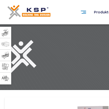
Produkt
0332 351 31 11
Customer Service
Zuverlässigkeit, Technologie und Nachhaltigkeit
in der industriellen Reinigung.
PRODUKTGRUPPEN
» Standardisierte İndustrielle Teilewaschmas
» Kundenspezifisch konzipierte industrielle
» Lösungsmittelbasierte industrielle Teilew