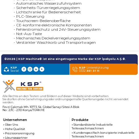
- Automatisches Wasserzufuhrsystem
- Sicherheits-Türverriegelungssystem
- Lichtschranke für Bedienersicherheit
- PLC-Steuerung
- Touchscreen-Bedienoberfläche
- CE-konforme elektronische Komponenten
- Fehlerstromschutz und 24V-Steuerungssystem
- Not-Aus-Taste
- Mechanisches Deckelverriegelungssystem
- Verstärkter Waschkorb und Transportwagen
©2026 | KSP Machine® ist eine eingetragene Marke der KSP İpekyolu A.Ş.®.
KSP
KSP
Unterstützung
Sozial
0332
351 31 11
Alle Rechte an den Texten und Bildern auf dieser Website sind vorbehalten.
Sie dürfen ohne Genehmigung oder ordnungsgemäße Quellenangabe nicht verwendet
werden.
Fevzi Çakmak Mh. 10773. Sk. Global Sanayi Sitesi A Blok
No : 2/1C - 2/1D Konya/TÜRKİYE
Unternehmen
Produkte
» Über Uns
» Standardisierte İndustrielle
Teilewaschmaschinen
» Hohe Qualität
» Kundenspezifisch konzipierte industrielle
» Präzisionsreinigung
Teilewaschmaschinen
» Lösungspartner