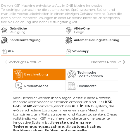
» Lösungsmittelbasierte industrielle
Teilewaschmaschinen
Die von KSP Machine entwickelte ALL in ONE ist eine innovative
Teilereinigungsmaschine, die automatisches Sprühwaschen, Spülen und
manuelle Hochdruckeinheiten in einem einzigen Gehäuse vereint. Durch die
Kombination mehrerer Lösungen in einer Maschine bietet sie Platzersparnis,
» Industrielle Sandstrahlmaschinen
flexible Bedienung und hohe Leistungsfähigkeit.
Gründliche
All-in-One
Reinigung
Design
» Weitere Maschinen und Ausrüstungen
Sonderanfertigung
Automatisierungssteuerung
Alle Rechte vorbehalten. Sämtliche auf dieser Website verwendeten Inhalte und
PDF
WhatsApp
visuellen Elemente
gehören der KSP Machine, und eine unbefugte Nutzung kann rechtliche Schritte
nach sich ziehen.
Vorheriges Produkt
Nächstes Produkt
Technische
Beschreibung
Spezifikationen
Produktvideos
Dokumente
Viele Hersteller werden Ihnen sagen, dass für diese Prozesse
mehrere verschiedene Maschinen erforderlich sind. Das
KSP-
F&E-Team
entwickelte jedoch das
ALL in ONE
-System, das
4–5 verschiedene Lösungen in einer einzigen Maschine
kombiniert, um Platz zu sparen und Kosten zu senken. Dieses
vollständig von KSP Machine entwickelte und hergestellte
innovative System ist die
erste und einzige
Teilereinigungsmaschine
, die
automatisches
Sprühwaschen, Spülen und manuelle