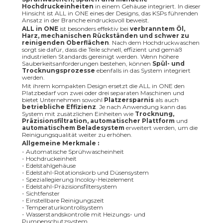
Hochdruckeinheiten
in einem Gehäuse integriert. In dieser
Hinsicht ist ALL in ONE eines der Designs, das KSPs führenden
Ansatz in der Branche eindrucksvoll beweist.
ALL in ONE
ist besonders effektiv bei
verbranntem Öl,
Harz, mechanischen Rückständen und schwer zu
reinigenden Oberflächen
. Nach dem Hochdruckwaschen
sorgt sie dafür, dass die Teile schnell, effizient und gemäß
industriellen Standards gereinigt werden. Wenn höhere
Sauberkeitsanforderungen bestehen, können
Spül- und
Trocknungsprozesse
ebenfalls in das System integriert
werden.
Mit ihrem kompakten Design ersetzt die ALL in ONE den
Platzbedarf von zwei oder drei separaten Maschinen und
bietet Unternehmen sowohl
Platzersparnis
als auch
betriebliche Effizienz
. Je nach Anwendung kann das
System mit zusätzlichen Einheiten wie
Trocknung,
Präzisionsfiltration, automatischer Plattform
und
automatischem Beladesystem
erweitert werden, um die
Reinigungsqualität weiter zu erhöhen.
Allgemeine Merkmale :
- Automatische Sprühwascheinheit
- Hochdruckeinheit
- Edelstahlgehäuse
- Edelstahl-Rotationskorb und Düsensystem
- Speziallegierung Incoloy-Heizelement
- Edelstahl-Präzisionsfiltersystem
- Sichtfenster
- Einstellbare Reinigungszeit
- Temperaturkontrollsystem
- Wasserstandskontrolle mit Heizungs- und
Pumpenschutzsystem