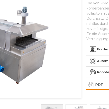
Die von KSP
Förderbänder 
vollautomati
Durchsatz. D
nahtlos durc
zuverlässige,
für die Autom
Verteidigungs
 visuellen Elemente
 nach sich ziehen.
Förder
Automa
Robot
PDF