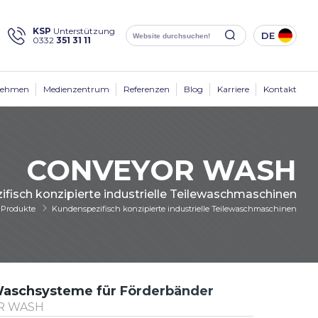
×
KSP
Unterstützung
DE
0332
351 31 11
Social
Media
KSP Machine
Standort
nehmen
Medienzentrum
Referenzen
Blog
Karriere
Kontakt
CONVEYOR WASH
fisch konzipierte industrielle Teilewaschmaschinen
Produkte
Produkte
Kundenspezifisch konzipierte industrielle Teilewaschmaschinen
Unternehmen
Lösungen
Branchen
Medienzentrum
aschsysteme für Förderbänder
R WASH
Kontakt