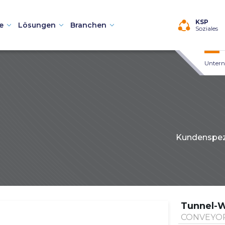
KSP
e
Lösungen
Branchen
Soziales
Unter
Kundenspezi
chinen
 Teilewaschmaschinen
Tunnel-W
aschmaschinen
CONVEYO