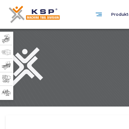
Produkt
0332 351 31 11
Customer Service
Zuverlässigkeit, Technologie und Nachhaltigkeit
in der industriellen Reinigung.
PRODUKTGRUPPEN
» Standardisierte İndustrielle Teilewaschmas
» Kundenspezifisch konzipierte industrielle
» Lösungsmittelbasierte industrielle Teilew