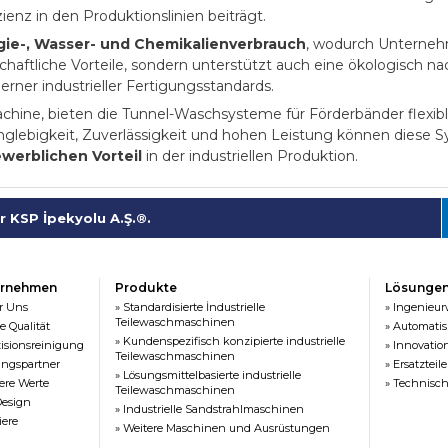
ienz in den Produktionslinien beiträgt.
gie-, Wasser- und Chemikalienverbrauch
, wodurch Unterneh
chaftliche Vorteile, sondern unterstützt auch eine ökologisch n
er industrieller Fertigungsstandards.
ine, bieten die Tunnel-Waschsysteme für Förderbänder flexible
lebigkeit, Zuverlässigkeit und hohen Leistung können diese Sy
werblichen Vorteil
in der industriellen Produktion.
 KSP İpekyolu A.Ş.®.
ernehmen
Produkte
Lösunge
r Uns
» Standardisierte İndustrielle
» Ingenieu
Teilewaschmaschinen
e Qualität
» Automatis
» Kundenspezifisch konzipierte industrielle
zisionsreinigung
» Innovatio
Teilewaschmaschinen
ungspartner
» Ersatzteile
» Lösungsmittelbasierte industrielle
ere Werte
» Technisch
Teilewaschmaschinen
Design
» Industrielle Sandstrahlmaschinen
iere
» Weitere Maschinen und Ausrüstungen