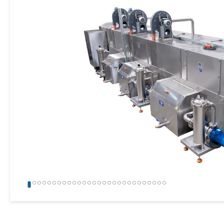
» Industrielle Sandstrahlmaschinen
» Weitere Maschinen und Ausrüstungen
Alle Rechte vorbehalten. Sämtliche auf dieser Website verwendeten Inhalte und
gehören der KSP Machine, und eine unbefugte Nutzung kann rechtliche Schritte