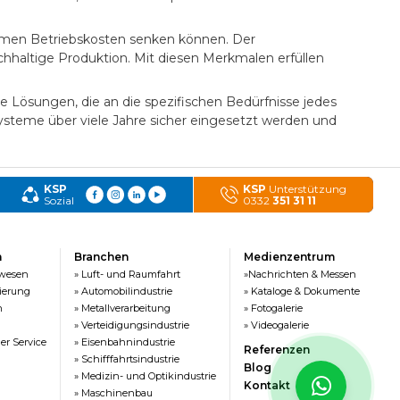
men Betriebskosten senken können. Der
achhaltige Produktion. Mit diesen Merkmalen erfüllen
 Lösungen, die an die spezifischen Bedürfnisse jedes
steme über viele Jahre sicher eingesetzt werden und
KSP
KSP
Unterstützung
Sozial
0332
351 31 11
n
Branchen
Medienzentrum
rwesen
» Luft- und Raumfahrt
»Nachrichten & Messen
ierung
» Automobilindustrie
» Kataloge & Dokumente
n
» Metallverarbeitung
» Fotogalerie
» Verteidigungsindustrie
» Videogalerie
er Service
» Eisenbahnindustrie
Referenzen
» Schifffahrtsindustrie
Blog
» Medizin- und Optikindustrie
Kontakt
» Maschinenbau