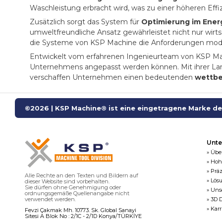
Waschleistung erbracht wird, was zu einer höheren Effiz
Zusätzlich sorgt das System für
Optimierung im Ener
umweltfreundliche Ansatz gewährleistet nicht nur wirts
die Systeme von KSP Machine die Anforderungen modern
Entwickelt vom erfahrenen Ingenieurteam von KSP Mach
Unternehmens angepasst werden können. Mit ihrer Lang
verschaffen Unternehmen einen bedeutenden
wettbe
©2026 | KSP Machine® ist eine eingetragene Marke der
Unt
» Übe
» Hoh
» Prä
Alle Rechte an den Texten und Bildern auf
» Lös
dieser Website sind vorbehalten.
Sie dürfen ohne Genehmigung oder
» Uns
ordnungsgemäße Quellenangabe nicht
verwendet werden.
» 3D 
» Karr
Fevzi Çakmak Mh. 10773. Sk. Global Sanayi
Sitesi A Blok No : 2/1C - 2/1D Konya/TÜRKİYE