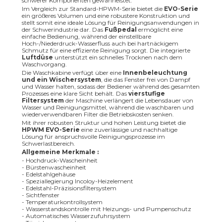
schwerer Komponenten gewährleistet.
Im Vergleich zur Standard-HPWM-Serie bietet die
EVO-Serie
ein größeres Volumen und eine robustere Konstruktion und
stellt somit eine ideale Lösung für Reinigungsanwendungen in
der Schwerindustrie dar. Das
Fußpedal
ermöglicht eine
einfache Bedienung, während der einstellbare
Hoch-/Niederdruck-Wasserfluss auch bei hartnäckigem
Schmutz für eine effiziente Reinigung sorgt. Die integrierte
Luftdüse
unterstützt ein schnelles Trocknen nach dem
Waschvorgang.
Die Waschkabine verfügt über eine
Innenbeleuchtung
und ein Wischersystem
, die das Fenster frei von Dampf
und Wasser halten, sodass der Bediener während des gesamten
Prozesses eine klare Sicht behält. Das
vierstufige
Filtersystem
der Maschine verlängert die Lebensdauer von
Wasser und Reinigungsmittel, während die waschbaren und
wiederverwendbaren Filter die Betriebskosten senken.
Mit ihrer robusten Struktur und hohen Leistung bietet die
HPWM EVO-Serie
eine zuverlässige und nachhaltige
Lösung für anspruchsvolle Reinigungsprozesse im
Schwerlastbereich.
Allgemeine Merkmale :
- Hochdruck-Wascheinheit
- Bürstenwascheinheit
- Edelstahlgehäuse
- Speziallegierung Incoloy-Heizelement
- Edelstahl-Präzisionsfiltersystem
- Sichtfenster
- Temperaturkontrollsystem
- Wasserstandskontrolle mit Heizungs- und Pumpenschutz
- Automatisches Wasserzufuhrsystem