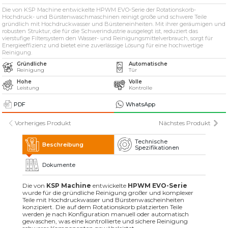
» Lösungsmittelbasierte industrielle
Teilewaschmaschinen
Die von KSP Machine entwickelte HPWM EVO-Serie der Rotationskorb-
Hochdruck- und Bürstenwaschmaschinen reinigt große und schwere Teile
gründlich mit Hochdruckwasser und Bürsteneinheiten. Mit ihrer geräumigen und
robusten Struktur, die für die Schwerindustrie ausgelegt ist, reduziert das
» Industrielle Sandstrahlmaschinen
vierstufige Filtersystem den Wasser- und Reinigungsmittelverbrauch, sorgt für
Energieeffizienz und bietet eine zuverlässige Lösung für eine hochwertige
Reinigung.
» Weitere Maschinen und Ausrüstungen
Gründliche
Automatische
Reinigung
Tür
Hohe
Volle
Alle Rechte vorbehalten. Sämtliche auf dieser Website verwendeten Inhalte und
Leistung
Kontrolle
visuellen Elemente
gehören der KSP Machine, und eine unbefugte Nutzung kann rechtliche Schritte
nach sich ziehen.
PDF
WhatsApp
Vorheriges Produkt
Nächstes Produkt
Technische
Beschreibung
Spezifikationen
Dokumente
Die von
KSP Machine
entwickelte
HPWM EVO-Serie
wurde für die gründliche Reinigung großer und komplexer
Teile mit Hochdruckwasser und Bürstenwascheinheiten
konzipiert. Die auf dem Rotationskorb platzierten Teile
werden je nach Konfiguration manuell oder automatisch
gewaschen, was eine kontrollierte und sichere Reinigung