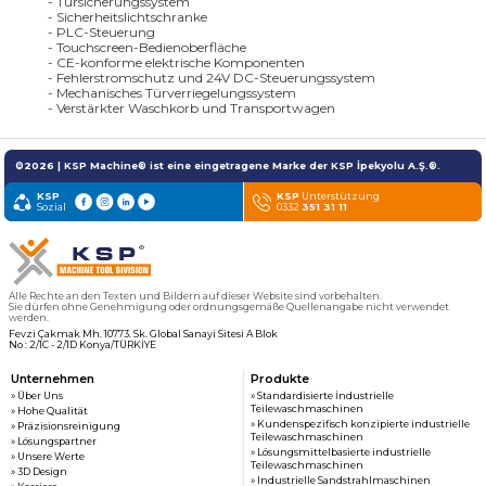
- Türsicherungssystem
- Sicherheitslichtschranke
- PLC-Steuerung
- Touchscreen-Bedienoberfläche
- CE-konforme elektrische Komponenten
- Fehlerstromschutz und 24V DC-Steuerungssystem
- Mechanisches Türverriegelungssystem
- Verstärkter Waschkorb und Transportwagen
©2026 | KSP Machine® ist eine eingetragene Marke der KSP İpekyolu A.Ş.®.
KSP
KSP
Unterstützung
Sozial
0332
351 31 11
Alle Rechte an den Texten und Bildern auf dieser Website sind vorbehalten.
Sie dürfen ohne Genehmigung oder ordnungsgemäße Quellenangabe nicht verwendet
werden.
Fevzi Çakmak Mh. 10773. Sk. Global Sanayi Sitesi A Blok
No : 2/1C - 2/1D Konya/TÜRKİYE
Unternehmen
Produkte
» Über Uns
» Standardisierte İndustrielle
Teilewaschmaschinen
» Hohe Qualität
» Kundenspezifisch konzipierte industrielle
» Präzisionsreinigung
Teilewaschmaschinen
» Lösungspartner
» Lösungsmittelbasierte industrielle
» Unsere Werte
Teilewaschmaschinen
» 3D Design
» Industrielle Sandstrahlmaschinen