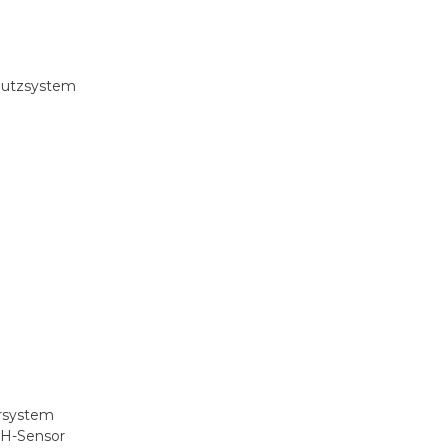
hutzsystem
ersystem
pH-Sensor