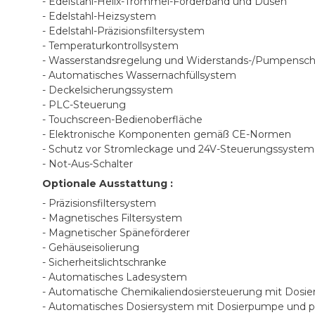
- Edelstahl-Helix-Trommel-Förderband und Düsen
- Edelstahl-Heizsystem
- Edelstahl-Präzisionsfiltersystem
- Temperaturkontrollsystem
- Wasserstandsregelung und Widerstands-/Pumpensc
- Automatisches Wassernachfüllsystem
- Deckelsicherungssystem
- PLC-Steuerung
- Touchscreen-Bedienoberfläche
- Elektronische Komponenten gemäß CE-Normen
- Schutz vor Stromleckage und 24V-Steuerungssystem
- Not-Aus-Schalter
Optionale Ausstattung :
- Präzisionsfiltersystem
- Magnetisches Filtersystem
- Magnetischer Späneförderer
- Gehäuseisolierung
- Sicherheitslichtschranke
- Automatisches Ladesystem
- Automatische Chemikaliendosiersteuerung mit Dosi
- Automatisches Dosiersystem mit Dosierpumpe und 