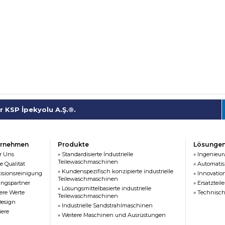
 KSP İpekyolu A.Ş.®.
ernehmen
Produkte
Lösunge
r Uns
» Standardisierte İndustrielle
» Ingenieu
Teilewaschmaschinen
e Qualität
» Automatis
» Kundenspezifisch konzipierte industrielle
zisionsreinigung
» Innovatio
Teilewaschmaschinen
ungspartner
» Ersatzteile
» Lösungsmittelbasierte industrielle
ere Werte
» Technisch
Teilewaschmaschinen
Design
» Industrielle Sandstrahlmaschinen
iere
» Weitere Maschinen und Ausrüstungen