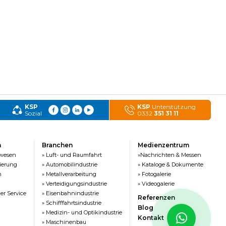
KSP
KSP
Unterstützung
Sozial
0332
351 31 11
n
Branchen
Medienzentrum
rwesen
» Luft- und Raumfahrt
»Nachrichten & Messen
ierung
» Automobilindustrie
» Kataloge & Dokumente
n
» Metallverarbeitung
» Fotogalerie
» Verteidigungsindustrie
» Videogalerie
er Service
» Eisenbahnindustrie
Referenzen
» Schifffahrtsindustrie
Blog
» Medizin- und Optikindustrie
Kontakt
» Maschinenbau