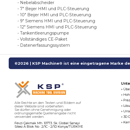
- Nebelabscheider
- 7" Beijer HMI und PLC-Steuerung
- 10" Beijer HMI und PLC-Steuerung
- 9" Siemens HMI und PLC-Steuerung
- 12" Siemens HMI und PLC-Steuerung
- Tankentleerungspumpe
- Vollständiges CE-Paket
- Datenerfassungssystem
©2026 | KSP Machine® ist eine eingetragene Marke der
Unt
» Übe
» Hoh
» Prä
Alle Rechte an den Texten und Bildern auf
» Lös
dieser Website sind vorbehalten.
Sie dürfen ohne Genehmigung oder
» Uns
ordnungsgemäße Quellenangabe nicht
verwendet werden.
» 3D 
» Karr
Fevzi Çakmak Mh. 10773. Sk. Global Sanayi
Sitesi A Blok No : 2/1C - 2/1D Konya/TÜRKİYE