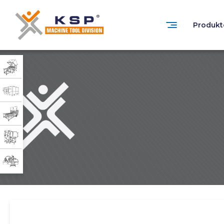
Produkt
0332 351 31 11
Customer Service
Zuverlässigkeit, Technologie und Nachhaltigkeit
in der industriellen Reinigung.
PRODUKTGRUPPEN
» Standardisierte İndustrielle Teilewaschmas
» Kundenspezifisch konzipierte industrielle
» Lösungsmittelbasierte industrielle Teilew