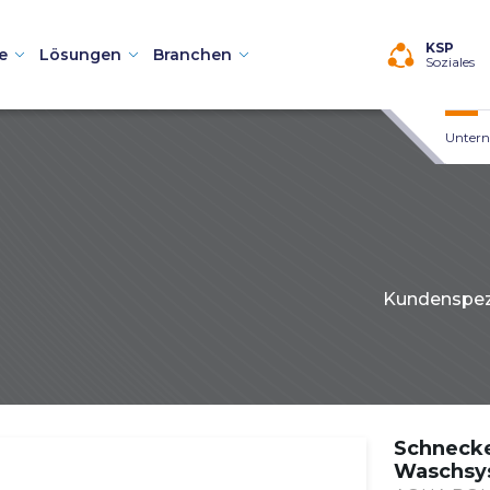
KSP
e
Lösungen
Branchen
Soziales
Unter
Kundenspezi
chinen
 Teilewaschmaschinen
Schneck
aschmaschinen
Waschsys