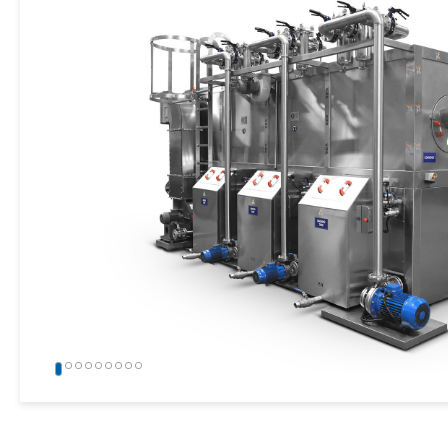
» Industrielle Sandstrahlmaschinen
» Weitere Maschinen und Ausrüstungen
Alle Rechte vorbehalten. Sämtliche auf dieser Website verwendeten Inhalte und
gehören der KSP Machine, und eine unbefugte Nutzung kann rechtliche Schritte