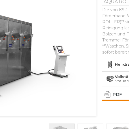
AQUA ROL
Die von KSP 
Förderband-W
ROLLER)** sin
Reinigung kl
Bolzen und F
Trommel-Förd
**Waschen, S
 visuellen Elemente
 nach sich ziehen.
sofort bereit
Helixt
Vollst
Steuer
PDF