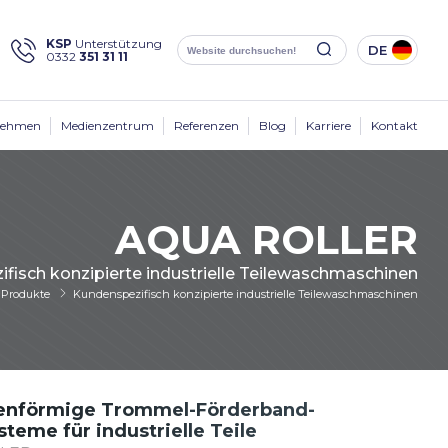
×
KSP
Unterstützung
DE
0332
351 31 11
Social
Media
KSP Machine
Standort
nehmen
Medienzentrum
Referenzen
Blog
Karriere
Kontakt
AQUA ROLLER
fisch konzipierte industrielle Teilewaschmaschinen
Produkte
Produkte
Kundenspezifisch konzipierte industrielle Teilewaschmaschinen
Unternehmen
Lösungen
Branchen
Medienzentrum
enförmige Trommel-Förderband-
teme für industrielle Teile
Kontakt