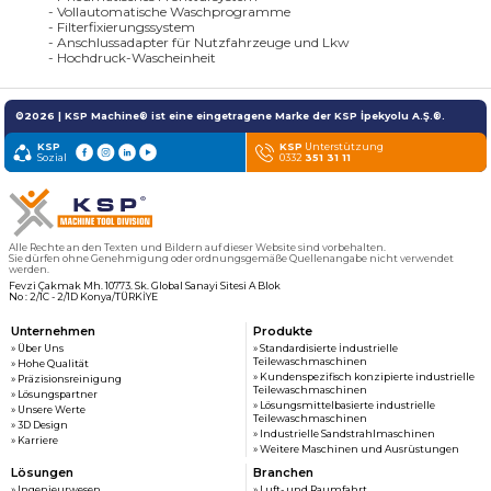
- Vollautomatische Waschprogramme
- Filterfixierungssystem
- Anschlussadapter für Nutzfahrzeuge und Lkw
- Hochdruck-Wascheinheit
©2026 | KSP Machine® ist eine eingetragene Marke der KSP İpekyolu A.Ş.®.
KSP
KSP
Unterstützung
Sozial
0332
351 31 11
Alle Rechte an den Texten und Bildern auf dieser Website sind vorbehalten.
Sie dürfen ohne Genehmigung oder ordnungsgemäße Quellenangabe nicht verwendet
werden.
Fevzi Çakmak Mh. 10773. Sk. Global Sanayi Sitesi A Blok
No : 2/1C - 2/1D Konya/TÜRKİYE
Unternehmen
Produkte
» Über Uns
» Standardisierte İndustrielle
Teilewaschmaschinen
» Hohe Qualität
» Kundenspezifisch konzipierte industrielle
» Präzisionsreinigung
Teilewaschmaschinen
» Lösungspartner
» Lösungsmittelbasierte industrielle
» Unsere Werte
Teilewaschmaschinen
» 3D Design
» Industrielle Sandstrahlmaschinen
» Karriere
» Weitere Maschinen und Ausrüstungen
Lösungen
Branchen
» Ingenieurwesen
» Luft- und Raumfahrt