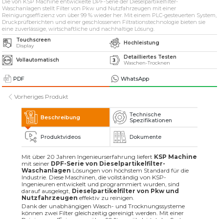
Die von KSP Machine entwickelte DPF-Serie der Dieselpartikelfilter-
» Lösungsmittelbasierte industrielle
Teilewaschmaschinen
Waschanlagen stellt Filter von Pkw und Nutzfahrzeugen mit einer
Reinigungseffizienz von über 99 % wieder her. Mit einem PLC-gesteuerten System,
Druckprüfberichten und einer geschlossenen Filtrationstechnologie bieten sie
eine zuverlässige, wirtschaftliche und nachhaltige Lösung.
» Industrielle Sandstrahlmaschinen
Touchscreen
Hochleistung
Display
» Weitere Maschinen und Ausrüstungen
Detailliertes Testen
Vollautomatisch
Waschen-Trocknen
PDF
WhatsApp
Alle Rechte vorbehalten. Sämtliche auf dieser Website verwendeten Inhalte und
visuellen Elemente
gehören der KSP Machine, und eine unbefugte Nutzung kann rechtliche Schritte
Vorheriges Produkt
nach sich ziehen.
Technische
Beschreibung
Spezifikationen
Produktvideos
Dokumente
Mit über 20 Jahren Ingenieurserfahrung liefert
KSP Machine
mit seiner
DPF-Serie von Dieselpartikelfilter-
Waschanlagen
Lösungen von höchstem Standard für die
Industrie. Diese Maschinen, die vollständig von KSP-
Ingenieuren entwickelt und programmiert wurden, sind
darauf ausgelegt,
Dieselpartikelfilter von Pkw und
Nutzfahrzeugen
effektiv zu reinigen.
Dank der unabhängigen Wasch- und Trocknungssysteme
können zwei Filter gleichzeitig gereinigt werden. Mit einer