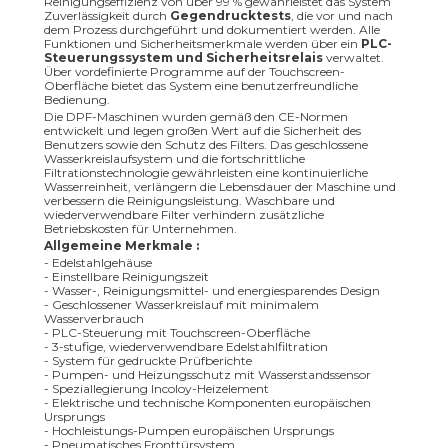
Reinigungseffizienz von über 99 % gewährleistet das System
Zuverlässigkeit durch
Gegendrucktests
, die vor und nach
dem Prozess durchgeführt und dokumentiert werden. Alle
Funktionen und Sicherheitsmerkmale werden über ein
PLC-
Steuerungssystem und Sicherheitsrelais
verwaltet.
Über vordefinierte Programme auf der Touchscreen-
Oberfläche bietet das System eine benutzerfreundliche
Bedienung.
Die DPF-Maschinen wurden gemäß den CE-Normen
entwickelt und legen großen Wert auf die Sicherheit des
Benutzers sowie den Schutz des Filters. Das geschlossene
Wasserkreislaufsystem und die fortschrittliche
Filtrationstechnologie gewährleisten eine kontinuierliche
Wasserreinheit, verlängern die Lebensdauer der Maschine und
verbessern die Reinigungsleistung. Waschbare und
wiederverwendbare Filter verhindern zusätzliche
Betriebskosten für Unternehmen.
Allgemeine Merkmale :
- Edelstahlgehäuse
- Einstellbare Reinigungszeit
- Wasser-, Reinigungsmittel- und energiesparendes Design
- Geschlossener Wasserkreislauf mit minimalem
Wasserverbrauch
- PLC-Steuerung mit Touchscreen-Oberfläche
- 3-stufige, wiederverwendbare Edelstahlfiltration
- System für gedruckte Prüfberichte
- Pumpen- und Heizungsschutz mit Wasserstandssensor
- Speziallegierung Incoloy-Heizelement
- Elektrische und technische Komponenten europäischen
Ursprungs
- Hochleistungs-Pumpen europäischen Ursprungs
- Pneumatisches Fronttürsystem