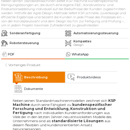
Neben seinen Standardmaschinen bietet KSP Machine kundenspezifische
» Lösungsmittelbasierte industrielle
Teilewaschmaschinen
Reinigungslösungen an, die durch eine eigene F&E-, Konstruktions- und
Produktionsabteilung individuell auf die Bedürfnisse der Kunden zugeschnitten
werden. Mithilfe der Agile-Design-Methode liefert KSP schnelle, zuverlässige und
effiziente Ergebnisse und bezieht die Kunden in jede Phase des Prozesses ein –
» Industrielle Sandstrahlmaschinen
von der Konzeptauswahl und dem Design bis hin zur Fertigung und Prüfung –,
um in jedem Projekt maximale Zufriedenheit zu gewährleisten.
Sonderanfertigung
Automatisierungssteuerung
» Weitere Maschinen und Ausrüstungen
Kompaktes
Robotersteuerung
Design
Alle Rechte vorbehalten. Sämtliche auf dieser Website verwendeten Inhalte und
visuellen Elemente
PDF
WhatsApp
gehören der KSP Machine, und eine unbefugte Nutzung kann rechtliche Schritte
nach sich ziehen.
Vorheriges Produkt
Beschreibung
Produktvideos
Dokumente
Neben seinen Standardmaschinenmodellen zeichnet sich
KSP
Machine
durch seine Fähigkeit zu
kundenspezifischer
Forschung und Entwicklung, Konstruktion und
Fertigung
nach individuellen Kundenanforderungen aus.
Viele der in den letzten Jahren neu entwickelten Modelle des
Unternehmens sind als
standardisierte Lösungen
aus
diesem flexiblen und kundenorientierten Ansatz
hervorgegangen.