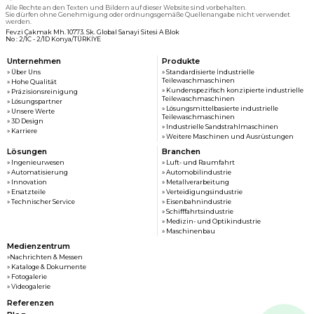
Alle Rechte an den Texten und Bildern auf dieser Website sind vorbehalten.
Sie dürfen ohne Genehmigung oder ordnungsgemäße Quellenangabe nicht verwendet
werden.
Fevzi Çakmak Mh. 10773. Sk. Global Sanayi Sitesi A Blok
No : 2/1C - 2/1D Konya/TÜRKİYE
Unternehmen
Produkte
» Über Uns
» Standardisierte İndustrielle
Teilewaschmaschinen
» Hohe Qualität
» Kundenspezifisch konzipierte industrielle
» Präzisionsreinigung
Teilewaschmaschinen
» Lösungspartner
» Lösungsmittelbasierte industrielle
» Unsere Werte
Teilewaschmaschinen
» 3D Design
» Industrielle Sandstrahlmaschinen
» Karriere
» Weitere Maschinen und Ausrüstungen
Lösungen
Branchen
» Ingenieurwesen
» Luft- und Raumfahrt
» Automatisierung
» Automobilindustrie
» Innovation
» Metallverarbeitung
» Ersatzteile
» Verteidigungsindustrie
» Technischer Service
» Eisenbahnindustrie
» Schifffahrtsindustrie
» Medizin- und Optikindustrie
» Maschinenbau
Medienzentrum
»Nachrichten & Messen
» Kataloge & Dokumente
» Fotogalerie
» Videogalerie
Referenzen