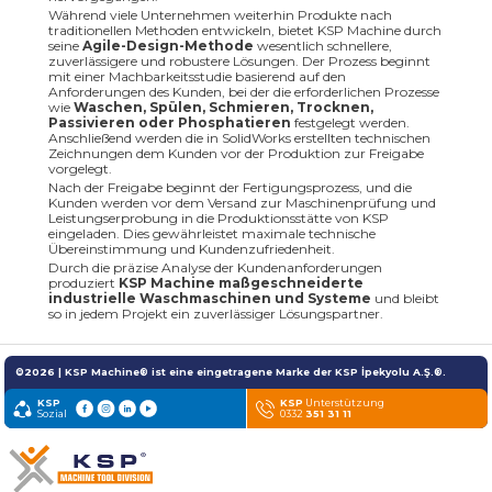
Während viele Unternehmen weiterhin Produkte nach
traditionellen Methoden entwickeln, bietet KSP Machine durch
seine
Agile-Design-Methode
wesentlich schnellere,
zuverlässigere und robustere Lösungen. Der Prozess beginnt
mit einer Machbarkeitsstudie basierend auf den
Anforderungen des Kunden, bei der die erforderlichen Prozesse
wie
Waschen, Spülen, Schmieren, Trocknen,
Passivieren oder Phosphatieren
festgelegt werden.
Anschließend werden die in SolidWorks erstellten technischen
Zeichnungen dem Kunden vor der Produktion zur Freigabe
vorgelegt.
Nach der Freigabe beginnt der Fertigungsprozess, und die
Kunden werden vor dem Versand zur Maschinenprüfung und
Leistungserprobung in die Produktionsstätte von KSP
eingeladen. Dies gewährleistet maximale technische
Übereinstimmung und Kundenzufriedenheit.
Durch die präzise Analyse der Kundenanforderungen
produziert
KSP Machine
maßgeschneiderte
industrielle Waschmaschinen und Systeme
und bleibt
so in jedem Projekt ein zuverlässiger Lösungspartner.
©2026 | KSP Machine® ist eine eingetragene Marke der KSP İpekyolu A.Ş.®.
KSP
KSP
Unterstützung
Sozial
0332
351 31 11