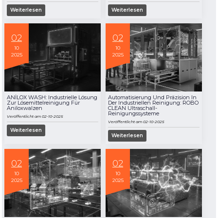
Kunden
Weiterlesen
Weiterlesen
» Nachrichten & Messen
KSP MACHINE
02
02
» Kataloge & Dokumente
MEDIEN
10
10
» Fotogalerie
2025
2025
» Videogalerie
ANİLOX WASH: Industrielle Lösung
Automatisierung Und Präzision In
Zur Lösemittelreinigung Für
Der Industriellen Reinigung: ROBO
Aniloxwalzen
CLEAN Ultraschall-
Reinigungssysteme
Veröffentlicht am 02-10-2025
Veröffentlicht am 02-10-2025
Weiterlesen
Weiterlesen
02
02
10
10
2025
2025