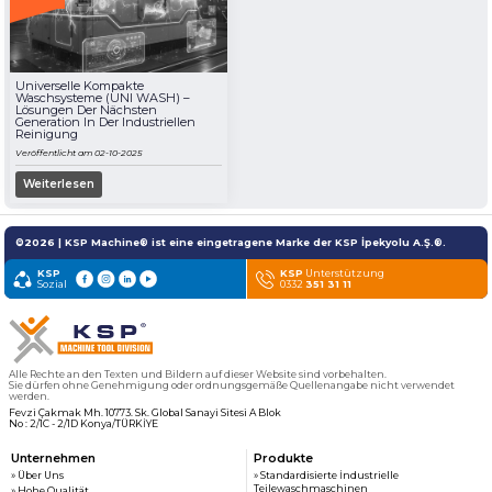
Universelle Kompakte
Waschsysteme (UNI WASH) –
Lösungen Der Nächsten
Generation In Der Industriellen
Reinigung
Veröffentlicht am 02-10-2025
Weiterlesen
©2026 | KSP Machine® ist eine eingetragene Marke der KSP İpekyolu A.Ş.®.
KSP
KSP
Unterstützung
Sozial
0332
351 31 11
Alle Rechte an den Texten und Bildern auf dieser Website sind vorbehalten.
Sie dürfen ohne Genehmigung oder ordnungsgemäße Quellenangabe nicht verwendet
werden.
Fevzi Çakmak Mh. 10773. Sk. Global Sanayi Sitesi A Blok
No : 2/1C - 2/1D Konya/TÜRKİYE
Unternehmen
Produkte
» Über Uns
» Standardisierte İndustrielle
Teilewaschmaschinen
» Hohe Qualität