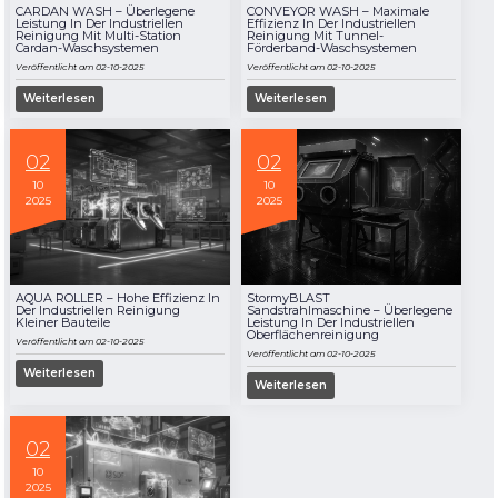
CARDAN WASH – Überlegene
CONVEYOR WASH – Maximale
Leistung In Der Industriellen
Effizienz In Der Industriellen
Reinigung Mit Multi-Station
Reinigung Mit Tunnel-
Cardan-Waschsystemen
Förderband-Waschsystemen
Veröffentlicht am 02-10-2025
Veröffentlicht am 02-10-2025
Weiterlesen
Weiterlesen
02
02
10
10
2025
2025
AQUA ROLLER – Hohe Effizienz In
StormyBLAST
Der Industriellen Reinigung
Sandstrahlmaschine – Überlegene
Kleiner Bauteile
Leistung In Der Industriellen
Oberflächenreinigung
Veröffentlicht am 02-10-2025
Veröffentlicht am 02-10-2025
Weiterlesen
Weiterlesen
02
10
2025